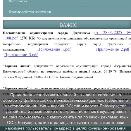
Фотогалерея
Противодействие коррупции
ВАЖНО
от 28.02.2025 
Постановление администрации города Дзержинска
1108.pdf
(270 КБ)
"О закреплении муниципальных образовательных организаций за
конкретными территориями городского округа город Дзержинск с
Приложение_1.pdf
Приложение_2.pdf
приложениями.
Приложение_3.pdf
"Горячая линия"
департамента образования администрации города Дзержинск
Нижегородской области
по вопросам приёма в первый класс:
26-29-79 (Вилков
Татьяна Федоровна), 25-04-34 (Титова Татьяна Владимировна)
"Горячая линия"
по вопросам незаконных сборов денежных средств в образовательны
учреждениях: По вопросам незаконных сборов денежных средств в образовательных
Продолжая использовать наш сайт, вы даете согласие на
учреждениях вы можете сообщить по телефону департамента образования
обработку файлов cookie, пользовательских данных (сведения о
администрации города Дзержинска: 25-04-34 (круглосуточно)
Дополнительная
местоположении; тип и версия ОС; тип и версия Браузера; тип
информация
по антикоррупционным мероприятиям размещена на странице сайта в
устройства и разрешение его экрана; источник откуда пришел
разделе "Платные образовательные услуги".
на сайт пользователь; с какого сайта или по какой рекламе; язык
ОС и Браузера; какие страницы открывает и на какие кнопки
нажимает пользователь; ip-адрес) в целях функционирования