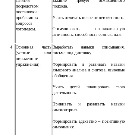
занятия
задание требует осмысленного
посредством
подхода.
постановки
Учить отличать новое от неизвестного.
проблемных
вопросов
Стимулировать познавательную
логопедом.
активность, способность сомневаться.
4
Основная часть
Выработать навыки списывания,
(устные или
письма под диктовку.
письменные
Формировать и развивать навыки
упражнения).
языкового анализа и синтеза, языковые
обобщения.
Учить детей планировать свою
деятельность.
Прививать и развивать навыки
самоконтроля.
Формировать адекватно – позитивную
самооценку.