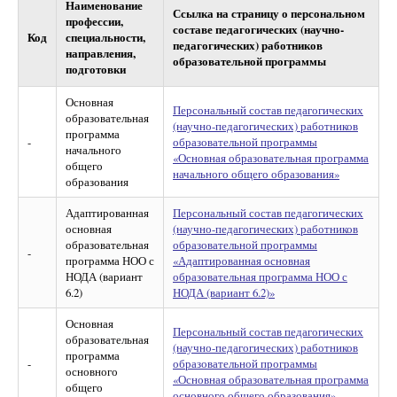
Наименование
Ссылка на страницу о персональном
профессии,
составе педагогических (научно-
Код
специальности,
педагогических) работников
направления,
образовательной программы
подготовки
Основная
Персональный состав педагогических
образовательная
(научно-педагогических) работников
программа
-
образовательной программы
начального
«Основная образовательная программа
общего
начального общего образования»
образования
Адаптированная
Персональный состав педагогических
основная
(научно-педагогических) работников
образовательная
образовательной программы
-
программа НОО с
«Адаптированная основная
НОДА (вариант
образовательная программа НОО с
6.2)
НОДА (вариант 6.2)»
Основная
Персональный состав педагогических
образовательная
(научно-педагогических) работников
программа
-
образовательной программы
основного
«Основная образовательная программа
общего
основного общего образования»