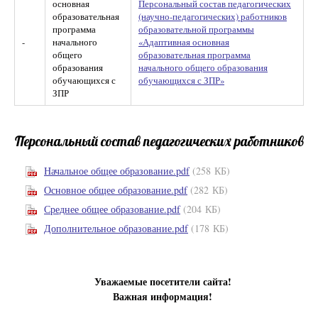
основная
Персональный состав педагогических
образовательная
(научно-педагогических) работников
программа
образовательной программы
-
начального
«Адаптивная основная
общего
образовательная программа
образования
начального общего образования
обучающихся с
обучающихся с ЗПР»
ЗПР
Персональный состав педагогических работников
Начальное общее образование.pdf
(258 КБ)
Основное общее образование.pdf
(282 КБ)
Среднее общее образование.pdf
(204 КБ)
Дополнительное образование.pdf
(178 КБ)
Уважаемые посетители сайта!
Важная информация!