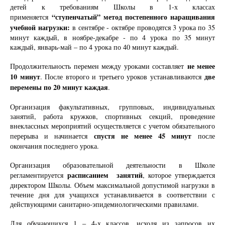
детей к требованиям Школы в 1-х классах
“ступенчатый” метод постепенного наращивания
применяется
учебной нагрузки:
в сентябре - октябре проводятся 3 урока по 35
минут каждый, в ноябре-декабре - по 4 урока по 35 минут
каждый, январь-май – по 4 урока по 40 минут каждый.
не менее
Продолжительность перемен между уроками составляет
10 минут
две
. После второго и третьего уроков устанавливаются
перемены по 20 минут каждая
.
Организация факультативных, групповых, индивидуальных
занятий, работа кружков, спортивных секций, проведение
внеклассных мероприятий осуществляется с учетом обязательного
спустя не менее 45 минут
перерыва и начинается
после
окончания последнего урока.
Организация образовательной деятельности в Школе
расписанием занятий
регламентируется
, которое утверждается
директором Школы. Объем максимальной допустимой нагрузки в
течение дня для учащихся устанавливается в соответствии с
действующими санитарно-эпидемиологическими правилами.
Для обучающихся 1 – 4-х классов, исходя из запросов их