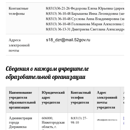
Контактные
8(8313)36-21-26 Федорова Елена Юрьевна (директор
телефоны
8(8313) 36-10-48 Барышева Инна Леонидовна (замес
8(8313) 36-10-48 Суслова Анна Владимировна (заме
8(8313) 36-10-48 Голованова Мария Алексеевна (за
8(8313) 36-13-31 Дмитриева Светлана Александровн
Адреса
электронной
почты
Сведения о каждом учредителе
образовательной организации
Наименование
Юридический
Контактный
Адрес
Адр
учредителя
адрес
телефон
электронной
учр
образовательной
учредителя
учредителя
почты
сет
организации
учредителя
Администрация
606000,
8(8313) 27-
https
города
Нижегородская
98-10
адмд
Дзержинска
область, г.