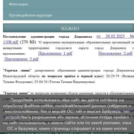
Фотогалерея
Противодействие коррупции
ВАЖНО
от 28.02.2025 
Постановление администрации города Дзержинска
1108.pdf
(270 КБ)
"О закреплении муниципальных образовательных организаций за
конкретными территориями городского округа город Дзержинск с
Приложение_1.pdf
Приложение_2.pdf
приложениями.
Приложение_3.pdf
"Горячая линия"
департамента образования администрации города Дзержинск
Нижегородской области
по вопросам приёма в первый класс:
26-29-79 (Вилков
Татьяна Федоровна), 25-04-34 (Титова Татьяна Владимировна)
"Горячая линия"
по вопросам незаконных сборов денежных средств в образовательны
учреждениях: По вопросам незаконных сборов денежных средств в образовательных
Продолжая использовать наш сайт, вы даете согласие на
учреждениях вы можете сообщить по телефону департамента образования
обработку файлов cookie, пользовательских данных (сведения о
администрации города Дзержинска: 25-04-34 (круглосуточно)
Дополнительная
местоположении; тип и версия ОС; тип и версия Браузера; тип
информация
по антикоррупционным мероприятиям размещена на странице сайта в
устройства и разрешение его экрана; источник откуда пришел
разделе "Платные образовательные услуги".
на сайт пользователь; с какого сайта или по какой рекламе; язык
ОС и Браузера; какие страницы открывает и на какие кнопки