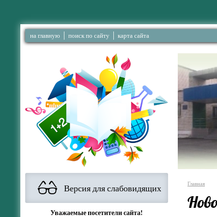
на главную
поиск по сайту
карта сайта
Главная
Версия для слабовидящих
Нов
Уважаемые посетители сайта!