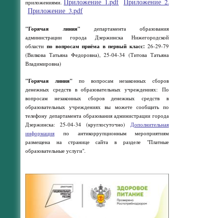
Приложение_1.pdf
Приложение_2.pdf
приложениями.
Приложение_3.pdf
"Горячая линия"
департамента образования
администрации города Дзержинска Нижегородской
области
по вопросам приёма в первый класс:
26-29-79
(Вилкова Татьяна Федоровна), 25-04-34 (Титова Татьяна
Владимировна)
"Горячая линия"
по вопросам незаконных сборов
денежных средств в образовательных учреждениях: По
вопросам незаконных сборов денежных средств в
образовательных учреждениях вы можете сообщить по
телефону департамента образования администрации города
Дзержинска: 25-04-34 (круглосуточно)
Дополнительная
информация
по антикоррупционным мероприятиям
размещена на странице сайта в разделе "Платные
образовательные услуги".