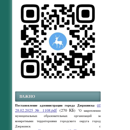
ВАЖНО
от
Постановление администрации города Дзержинска
28.02.2025 № 1108.pdf
(270 КБ)
"О закреплении
муниципальных образовательных организаций за
конкретными территориями городского округа город
Дзержинск с