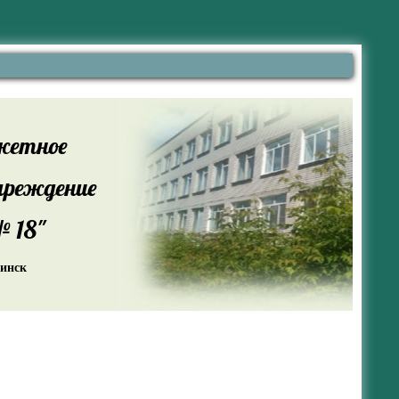
жетное
чреждение
 18"
жинск