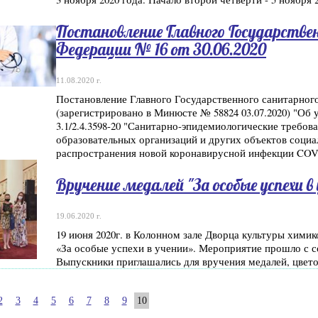
Постановление Главного Государствен
Федерации № 16 от 30.06.2020
11.08.2020 г.
Постановление Главного Государственного санитарного
(зарегистрировано в Минюсте № 58824 03.07.2020) "Об
3.1/2.4.3598-20 "Санитарно-эпидемиологические требов
образовательных организаций и других объектов социа
распространения новой коронавирусной инфекции COV
Вручение медалей "За особые успехи в
19.06.2020 г.
19 июня 2020г. в Колонном зале Дворца культуры хими
«За особые успехи в учении». Мероприятие прошло с 
Выпускники приглашались для вручения медалей, цвето
2
3
4
5
6
7
8
9
10