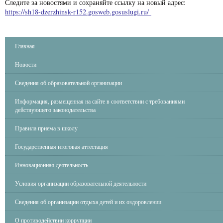
Следите за новостями и сохраняйте ссылку на новый адрес:
https://sh18-dzerzhinsk-r152.gosweb.gosuslugi.ru/
Главная
Новости
Сведения об образовательной организации
Информация, размещенная на сайте в соответствии с требованиями
действующего законодательства
Правила приема в школу
Государственная итоговая аттестация
Инновационная деятельность
Условия организации образовательной деятельности
Сведения об организации отдыха детей и их оздоровлении
О противодействии коррупции