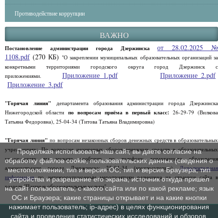
Противодействие коррупции
ВАЖНО
от 28.02.2025 
Постановление администрации города Дзержинска
1108.pdf
(270 КБ)
"О закреплении муниципальных образовательных организаций за
конкретными территориями городского округа город Дзержинск с
Приложение_1.pdf
Приложение_2.pdf
приложениями.
Приложение_3.pdf
"Горячая линия"
департамента образования администрации города Дзержинск
Нижегородской области
по вопросам приёма в первый класс:
26-29-79 (Вилков
Татьяна Федоровна), 25-04-34 (Титова Татьяна Владимировна)
"Горячая линия"
по вопросам незаконных сборов денежных средств в образовательны
учреждениях: По вопросам незаконных сборов денежных средств в образовательных
Продолжая использовать наш сайт, вы даете согласие на
учреждениях вы можете сообщить по телефону департамента образования
обработку файлов cookie, пользовательских данных (сведения о
администрации города Дзержинска: 25-04-34 (круглосуточно)
Дополнительная
местоположении; тип и версия ОС; тип и версия Браузера; тип
информация
по антикоррупционным мероприятиям размещена на странице сайта в
устройства и разрешение его экрана; источник откуда пришел
разделе "Платные образовательные услуги".
на сайт пользователь; с какого сайта или по какой рекламе; язык
ОС и Браузера; какие страницы открывает и на какие кнопки
нажимает пользователь; ip-адрес) в целях функционирования
сайта и проведения статистических исследований и обзоров.