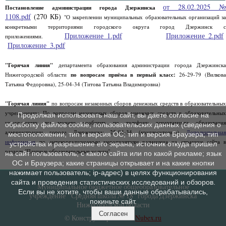
от 28.02.2025 
Постановление администрации города Дзержинска
1108.pdf
(270 КБ)
"О закреплении муниципальных образовательных организаций за
конкретными территориями городского округа город Дзержинск с
Приложение_1.pdf
Приложение_2.pdf
приложениями.
Приложение_3.pdf
"Горячая линия"
департамента образования администрации города Дзержинск
Нижегородской области
по вопросам приёма в первый класс:
26-29-79 (Вилков
Татьяна Федоровна), 25-04-34 (Титова Татьяна Владимировна)
"Горячая линия"
по вопросам незаконных сборов денежных средств в образовательны
учреждениях: По вопросам незаконных сборов денежных средств в образовательных
Продолжая использовать наш сайт, вы даете согласие на
учреждениях вы можете сообщить по телефону департамента образования
обработку файлов cookie, пользовательских данных (сведения о
администрации города Дзержинска: 25-04-34 (круглосуточно)
Дополнительная
местоположении; тип и версия ОС; тип и версия Браузера; тип
информация
по антикоррупционным мероприятиям размещена на странице сайта в
устройства и разрешение его экрана; источник откуда пришел
разделе "Платные образовательные услуги".
на сайт пользователь; с какого сайта или по какой рекламе; язык
ОС и Браузера; какие страницы открывает и на какие кнопки
нажимает пользователь; ip-адрес) в целях функционирования
сайта и проведения статистических исследований и обзоров.
Муниципальное бюджетное общеобразовательное
Если вы не хотите, чтобы ваши данные обрабатывались,
учреждение "Средняя школа № 18" города Дзержинска
покиньте сайт.
Нижегородской области
Согласен
© Конструктор сайтов
Nubex.ru