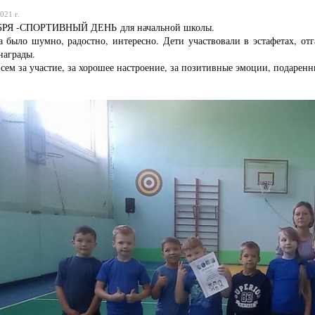
021 г.
БРЯ -СПОРТИВНЫЙ ДЕНЬ для начальной школы.
а было шумно, радостно, интересно. Дети участвовали в эстафетах, о
награды.
сем за участие, за хорошее настроение, за позитивные эмоции, подаренн