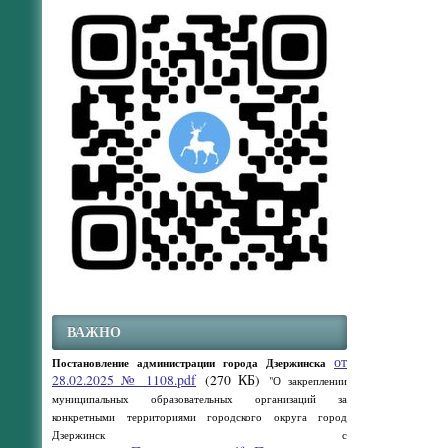
ВАЖНО
от
Постановление администрации города Дзержинска
28.02.2025 № 1108.pdf
(270 КБ)
"О закреплении
муниципальных образовательных организаций за
конкретными территориями городского округа город
Дзержинск с