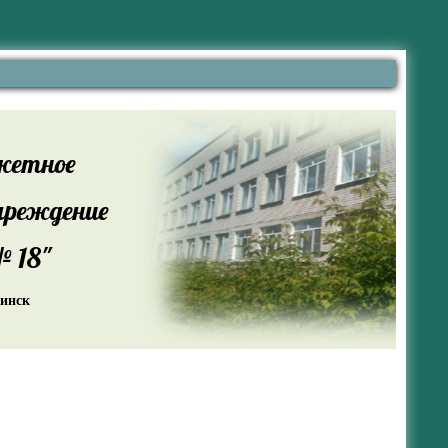
жетное
чреждение
 18"
жинск