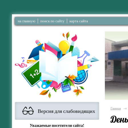
на главную
поиск по сайту
карта сайта
Главная
→
Версия для слабовидящих
День
Уважаемые посетители сайта!