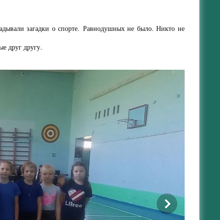
тгадывали загадки о спорте. Равнодушных не было. Никто не
ые друг другу.