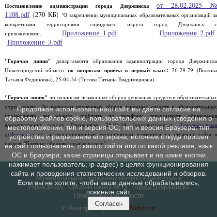
от 28.02.2025 
Постановление администрации города Дзержинска
1108.pdf
(270 КБ)
"О закреплении муниципальных образовательных организаций за
конкретными территориями городского округа город Дзержинск с
Приложение_1.pdf
Приложение_2.pdf
приложениями.
Приложение_3.pdf
"Горячая линия"
департамента образования администрации города Дзержинск
Нижегородской области
по вопросам приёма в первый класс:
26-29-79 (Вилков
Татьяна Федоровна), 25-04-34 (Титова Татьяна Владимировна)
"Горячая линия"
по вопросам незаконных сборов денежных средств в образовательны
учреждениях: По вопросам незаконных сборов денежных средств в образовательных
Продолжая использовать наш сайт, вы даете согласие на
учреждениях вы можете сообщить по телефону департамента образования
обработку файлов cookie, пользовательских данных (сведения о
администрации города Дзержинска: 25-04-34 (круглосуточно)
Дополнительная
местоположении; тип и версия ОС; тип и версия Браузера; тип
информация
по антикоррупционным мероприятиям размещена на странице сайта в
устройства и разрешение его экрана; источник откуда пришел
разделе "Платные образовательные услуги".
на сайт пользователь; с какого сайта или по какой рекламе; язык
ОС и Браузера; какие страницы открывает и на какие кнопки
нажимает пользователь; ip-адрес) в целях функционирования
сайта и проведения статистических исследований и обзоров.
Муниципальное бюджетное общеобразовательное
Если вы не хотите, чтобы ваши данные обрабатывались,
учреждение "Средняя школа № 18" города Дзержинска
покиньте сайт.
Нижегородской области
Согласен
© Конструктор сайтов
Nubex.ru