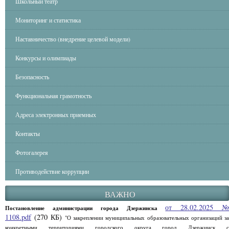
Школьный театр
Мониторинг и статистика
Наставничество (внедрение целевой модели)
Конкурсы и олимпиады
Безопасность
Функциональная грамотность
Адреса электронных приемных
Контакты
Фотогалерея
Противодействие коррупции
ВАЖНО
от 28.02.2025 
Постановление администрации города Дзержинска
1108.pdf
(270 КБ)
"О закреплении муниципальных образовательных организаций за
конкретными территориями городского округа город Дзержинск с