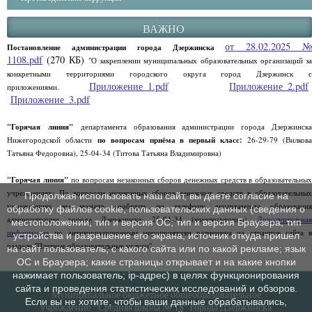
ВАЖНО
от 28.02.2025 
Постановление администрации города Дзержинска
1108.pdf
(270 КБ)
"О закреплении муниципальных образовательных организаций за
конкретными территориями городского округа город Дзержинск с
Приложение_1.pdf
Приложение_2.pdf
приложениями.
Приложение_3.pdf
"Горячая линия"
департамента образования администрации города Дзержинск
Нижегородской области
по вопросам приёма в первый класс:
26-29-79 (Вилков
Татьяна Федоровна), 25-04-34 (Титова Татьяна Владимировна)
"Горячая линия"
по вопросам незаконных сборов денежных средств в образовательны
учреждениях: По вопросам незаконных сборов денежных средств в образовательных
Продолжая использовать наш сайт, вы даете согласие на
учреждениях вы можете сообщить по телефону департамента образования
обработку файлов cookie, пользовательских данных (сведения о
администрации города Дзержинска: 25-04-34 (круглосуточно)
Дополнительная
местоположении; тип и версия ОС; тип и версия Браузера; тип
информация
по антикоррупционным мероприятиям размещена на странице сайта в
устройства и разрешение его экрана; источник откуда пришел
разделе "Платные образовательные услуги".
на сайт пользователь; с какого сайта или по какой рекламе; язык
ОС и Браузера; какие страницы открывает и на какие кнопки
нажимает пользователь; ip-адрес) в целях функционирования
сайта и проведения статистических исследований и обзоров.
Муниципальное бюджетное общеобразовательное
Если вы не хотите, чтобы ваши данные обрабатывались,
учреждение "Средняя школа № 18" города Дзержинска