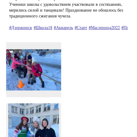
Ученики школы с удовольствием участвовали в состязаниях,
мерились силой и танцевали! Празднование не обошлось без
традиционного сжигания чучела.
#Дзержинск
#Школа18
#Акварель
#Старт
#Масленица2022
#Прово