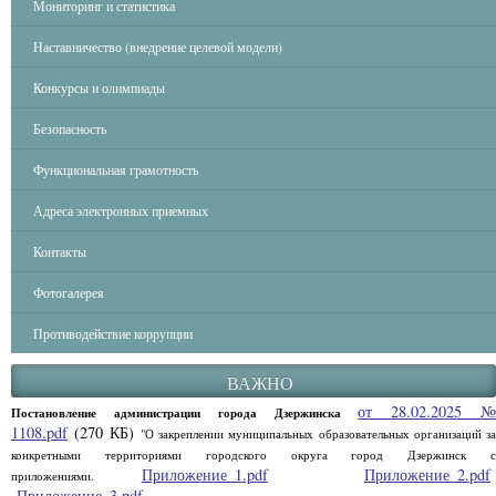
Мониторинг и статистика
Наставничество (внедрение целевой модели)
Конкурсы и олимпиады
Безопасность
Функциональная грамотность
Адреса электронных приемных
Контакты
Фотогалерея
Противодействие коррупции
ВАЖНО
от 28.02.2025 
Постановление администрации города Дзержинска
1108.pdf
(270 КБ)
"О закреплении муниципальных образовательных организаций за
конкретными территориями городского округа город Дзержинск с
Приложение_1.pdf
Приложение_2.pdf
приложениями.
Приложение_3.pdf