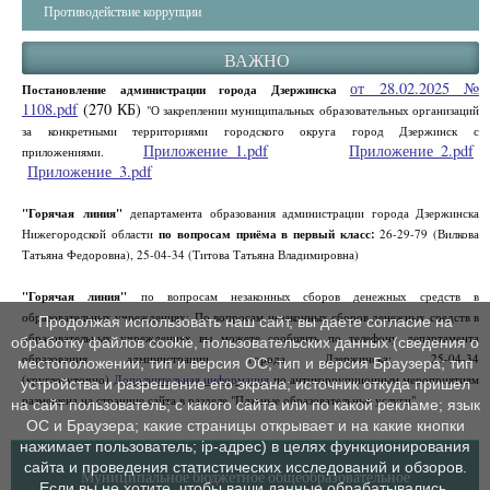
Противодействие коррупции
ВАЖНО
от 28.02.2025 №
Постановление администрации города Дзержинска
1108.pdf
(270 КБ)
"О закреплении муниципальных образовательных организаций
за конкретными территориями городского округа город Дзержинск с
Приложение_1.pdf
Приложение_2.pdf
приложениями.
Приложение_3.pdf
"Горячая линия"
департамента образования администрации города Дзержинска
Нижегородской области
по вопросам приёма в первый класс:
26-29-79 (Вилкова
Татьяна Федоровна), 25-04-34 (Титова Татьяна Владимировна)
"Горячая линия"
по вопросам незаконных сборов денежных средств в
образовательных учреждениях: По вопросам незаконных сборов денежных средств в
Продолжая использовать наш сайт, вы даете согласие на
образовательных учреждениях вы можете сообщить по телефону департамента
обработку файлов cookie, пользовательских данных (сведения о
образования администрации города Дзержинска: 25-04-34
местоположении; тип и версия ОС; тип и версия Браузера; тип
(круглосуточно)
Дополнительная информация
по антикоррупционным мероприятиям
устройства и разрешение его экрана; источник откуда пришел
размещена на странице сайта в разделе "Платные образовательные услуги".
на сайт пользователь; с какого сайта или по какой рекламе; язык
ОС и Браузера; какие страницы открывает и на какие кнопки
нажимает пользователь; ip-адрес) в целях функционирования
сайта и проведения статистических исследований и обзоров.
Муниципальное бюджетное общеобразовательное
Если вы не хотите, чтобы ваши данные обрабатывались,