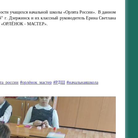
вности учащихся начальной школы «Орлята России». В данном
" г. Дзержинск и их классный руководитель Ерина Светлана
ека «ОРЛЁНОК - МАСТЕР».
та_россии
#орлёнок_мастер
#РДШ
#начальнаяшкола