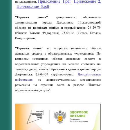
Приложение_1.pdf
Приложение_2.pdf
приложениями.
Приложение_3.pdf
"Горячая линия"
департамента образования
администрации города Дзержинска Нижегородской
области
по вопросам приёма в первый класс:
26-29-79
(Вилкова Татьяна Федоровна), 25-04-34 (Титова Татьяна
Владимировна)
"Горячая линия"
по вопросам незаконных сборов
денежных средств в образовательных учреждениях: По
вопросам незаконных сборов денежных средств в
образовательных учреждениях вы можете сообщить по
телефону департамента образования администрации города
Дзержинска: 25-04-34 (круглосуточно)
Дополнительная
информация
по антикоррупционным мероприятиям
размещена на странице сайта в разделе "Платные
образовательные услуги".