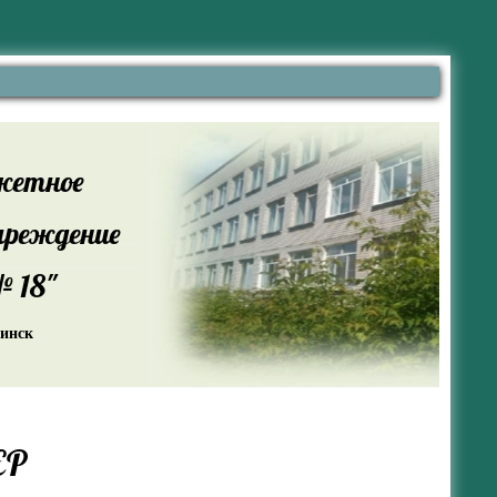
жетное
чреждение
 18"
жинск
ЕР