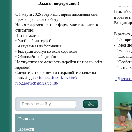
Важная информация!
16 января 20
В октябре
С 1 марта 2026 года наш старый школьный сайт
проекте п
прекращает свою работу.
Владимир
Новая современная платформа уже готовится к
открытию!
В рамках 
Что вас ждёт:
- "Истори
• Удобный интерфейс
- "Моя лю
• Актуальная информация
- "Новог
• Быстрый доступ ко всем сервисам
- "Елочна
• Обновлённый дизайн
- "Особе
Не упустите возможность перейти на новый сайт
- "Наша к
заранее!
Следите за новостями и сохраняйте ссылку на
новый адрес:
https://sh18-dzerzhinsk-
#Дзержи
r152.gosweb.gosuslugi.ru/
Главная
Новости