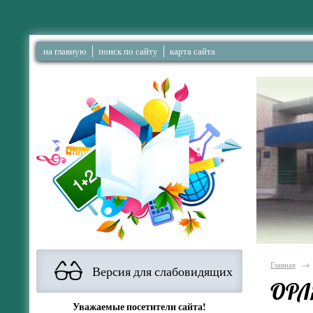
на главную
поиск по сайту
карта сайта
Главная
→
Версия для слабовидящих
ОРЛ
Уважаемые посетители сайта!