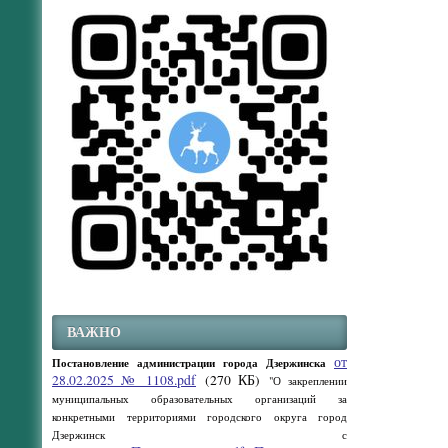
ВАЖНО
от
Постановление администрации города Дзержинска
28.02.2025 № 1108.pdf
(270 КБ)
"О закреплении
муниципальных образовательных организаций за
конкретными территориями городского округа город
Дзержинск с