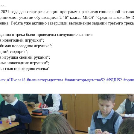
22 г.
 2021 года дан старт реализации программы развития социальной акти
ринимают участие обучающиеся 2 "Б" класса МБОУ "Средняя школа № 18
овна. Ребята уже активно завершили выполнение заданий третьего тр
данного трека были проведены следующие занятия:
я новогодней игрушки";
бимая новогодняя игрушка";
одний сюрприз";
я игрушка своими руками";
нные новогодние игрушки";
лассная новогодняя елочка"
нск
#Школа18
#навигаторыдетства
#навигаторыдетства52
#РДШ52
#орля