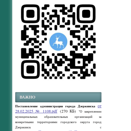
ВАЖНО
от
Постановление администрации города Дзержинска
28.02.2025 № 1108.pdf
(270 КБ)
"О закреплении
муниципальных образовательных организаций за
конкретными территориями городского округа город
Дзержинск с