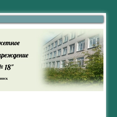
жетное
чреждение
 18"
жинск