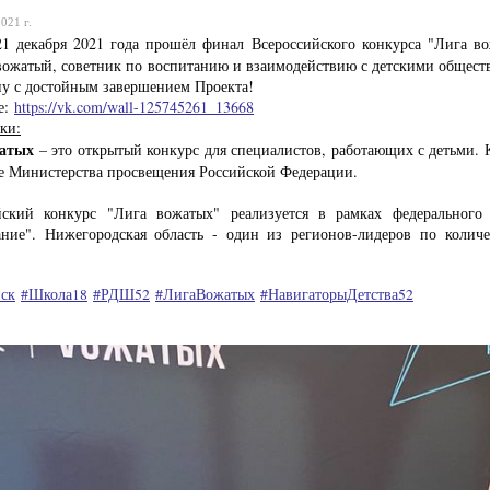
021 г.
21 декабря 2021 года прошёл финал Всероссийского конкурса "Лига в
вожатый, советник по воспитанию и взаимодействию с детскими обще
ну с достойным завершением Проекта!
е:
https://vk.com/wall-125745261_13668
ки:
жатых
– это открытый конкурс для специалистов, работающих с детьми.
е Министерства просвещения Российской Федерации.
йский конкурс "Лига вожатых" реализуется в рамках федерального 
ание". Нижегородская область - один из регионов-лидеров по коли
ск
#Школа18
#РДШ52
#ЛигаВожатых
#НавигаторыДетства52