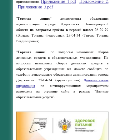
Приложение_1.pdf
Приложение_2.pdf
приложениями.
Приложение_3.pdf
"Горячая линия"
департамента образования
администрации города Дзержинска Нижегородской
области
по вопросам приёма в первый класс:
26-29-79
(Вилкова Татьяна Федоровна), 25-04-34 (Титова Татьяна
Владимировна)
"Горячая линия"
по вопросам незаконных сборов
денежных средств в образовательных учреждениях: По
вопросам незаконных сборов денежных средств в
образовательных учреждениях вы можете сообщить по
телефону департамента образования администрации города
Дзержинска: 25-04-34 (круглосуточно)
Дополнительная
информация
по антикоррупционным мероприятиям
размещена на странице сайта в разделе "Платные
образовательные услуги".