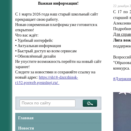
Важная информация!
22 декабря 2
С 17 по 
С 1 марта 2026 года наш старый школьный сайт
старший 
прекращает свою работу.
Алексеев
Новая современная платформа уже готовится к
Подробне
открытию!
Для справ
Что вас ждёт:
Лига во
• Удобный интерфейс
поддержк
• Актуальная информация
• Быстрый доступ ко всем сервисам
• Обновлённый дизайн
Всеросси
Не упустите возможность перейти на новый сайт
"Образов
заранее!
конкурса.
Следите за новостями и сохраняйте ссылку на
новый адрес:
https://sh18-dzerzhinsk-
#Дзержин
r152.gosweb.gosuslugi.ru/
Главная
Новости