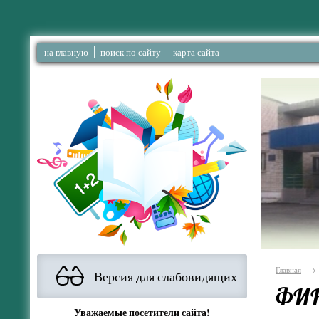
на главную
поиск по сайту
карта сайта
Главная
→
Версия для слабовидящих
ФИН
Уважаемые посетители сайта!